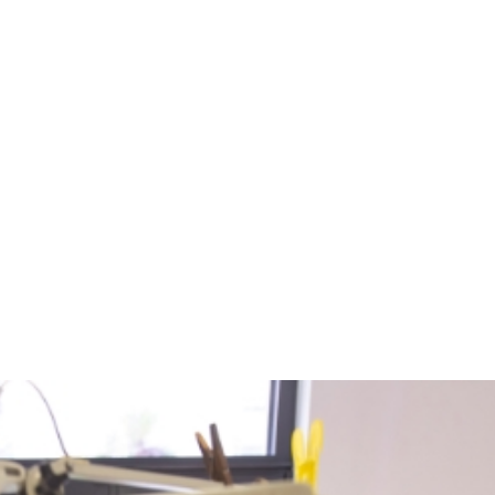
Start
Schmuck
W
hmiedetisc