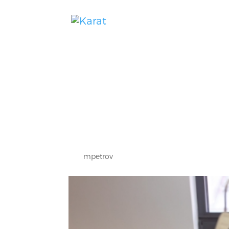
Unser
Goldsc
von
mpetrov
|
März 16, 2021